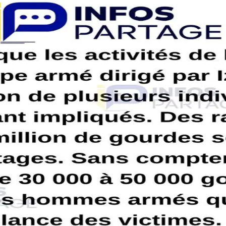
rmé dirigé par Izo continuent, avec la participation de plusieurs indivi
 des otages. Sans compter d’autres petites sommes, telles que 30 000 à
ent silencieux. Des mouvements d’hommes armés ont été signalés en direct
ernant un Prado bleu quittant Village de Dieu. Le véhicule a transité 
s’échapper. La victime a été prise en charge et conduite à l’hôpital 
 LA CIRCULATION DES MALFRATS.