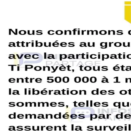
HAITIMAP
Sources
Login
See all on map
Kidnappings en hausse
Verified
June 13, 2026
Nous confirmons que les activités de kidnapping attribuées au groupe a
entre 500 000 à 1 million de gourdes sont exigées pour la libération
assurent la surveillance des victimes. Certains cas restent et demeur
weekend. Hier, une alerte a été lancée sur notre chaîne WhatsApp conc
Malgré les recherches lancées par la PNH, les auteurs ont réussi à 
ROUTES, UNE FOIS DE PLUS ACCESSIBLES, FACILITENT
Comments