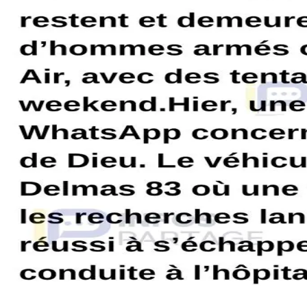
0
0
Comment
No comments yet.
HaitiMap
Privacy Policy
Terms of Service
Contact Us
©
2026
Haiti Map LLC. All rights reserved.