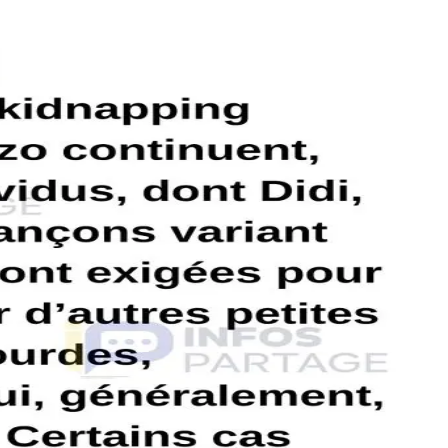
dus, dont Didi, Ti Ponyèt, tous étant impliqués. Des rançons variant
 50 000 gourdes, demandées par des hommes armés qui, généralement,
ion de Bel Air, avec des tentatives de ciblage prévues pour ce
jusqu’à Delmas 75 – Delmas 83 où une victime a été prise pour cible.
par des policiers en patrouille. LA SITUATION RESTE FRAGILE. LES